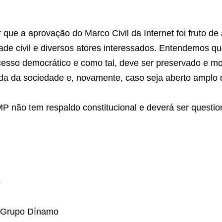
tplaces, dentre outros, que poderão ter o
ários prejudicados ao estarem proibidas d
entos indesejáveis ou até mesmo fraudulen
saltar que a aprovação do Marco Civil da 
 delongado debate junto à sociedade civil
dos. Entendemos que o texto aprovado é co
tico e como tal, deve ser preservado e mo
da vinda da sociedade e, novamente, caso 
bre o tema.
al MP não tem respaldo constitucional e d
 instâncias legais cabíveis.