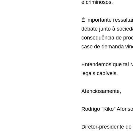
fintechs e marke
e os de seus usu
coibir comportam
criminosos.
É importante res
fruto de amplo e
atores interessa
processo democrá
em caso de deman
amplo debate so
Entendemos que t
questionada nas