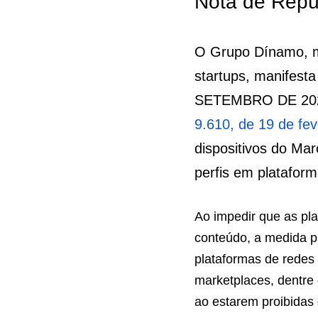
Nota de Re
O Grupo Dínamo
ecossistema de
Provisória nº 
12.965, de 23 
fevereiro de 1
altera disposi
moderação de c
Ao impedir que a
moderação de per
brechas para o m
sociais, mas em 