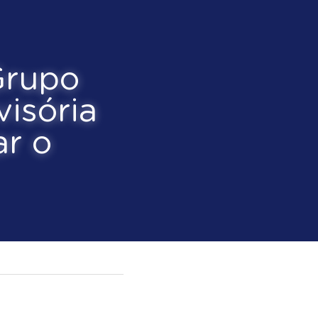
do 
dida 
e 
o 
 sociais