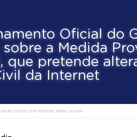
onamento Oficial 
Dínamo sobre a Me
ória nº 1.068, qu
de alterar o Marc
da Internet 
egislacão,
startups,
regulação,
marco civil internet,
redes