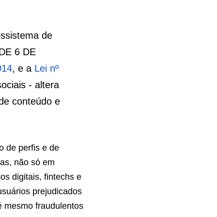
cas para o 
das Medida 
altera a 
Lei nº 
 19 de 
sociais - 
e se refere à 
ais)
as para a 
re várias 
de redes 
digitais, 