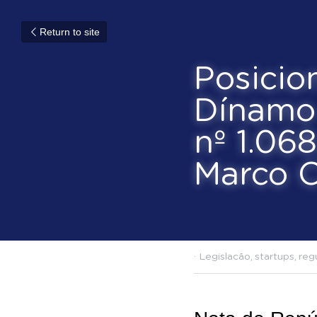
Return to site
Posici
Grupo 
Provis
preten
Civil 
September 8, 2021
·
L