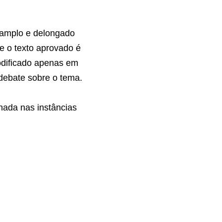
s seus negócios 
e atuar para 
tos e 
Internet foi 
 e diversos 
nsequência de 
dificado apenas 
seja aberto 
everá ser 