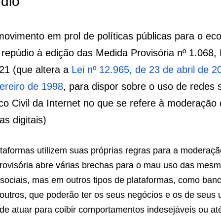
púdio
, movimento em prol de políticas públi
 startups, manifesta repúdio à edição 
1.068, DE 6 DE SETEMBRO DE 2021 (que 
de abril de 2014
, e a 
Lei nº 9.610, de
998
, para dispor sobre o uso de redes 
tivos do Marco Civil da Internet no qu
onteúdo e perfis em plataformas digit
s plataformas utilizem suas próprias regr
fis e de conteúdo, a medida provisória ab
au uso das mesmas, não só em plataformas 
outros tipos de plataformas, como bancos 