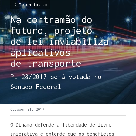
Return to site
Na contramão do 
futuro, projeto 
de lei inviabiliza 
aplicativos 
de transporte
PL 28/2017 será votada no 
Senado Federal
October 31, 2017
O Dínamo defende a liberdade de livre 
iniciativa e entende que os benefícios 